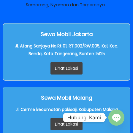
Semarang, Nyaman dan Terpercaya
Sewa Mobil Jakarta
Jl. Atang Sanjaya No.Rt 01, RT.002/RW.005, Kel, Kec.
Benda, Kota Tangerang, Banten 15125
Lihat Lokasi
Sewa Mobil Malang
Jl. Cerme kecamatan pakisaji, Kabupaten Malang
Hubungi Kami
Lihat Lokasi
OPEN C