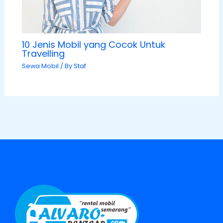
10 Jenis Mobil yang Cocok Untuk
Travelling
Sewa Mobil
/ By
Staf