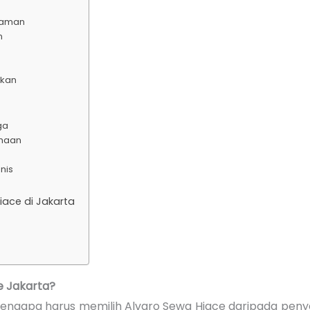
alaman
n
skan
ga
ahaan
nis
iace di Jakarta
e Jakarta?
ngapa harus memilih Alvaro Sewa Hiace daripada penye