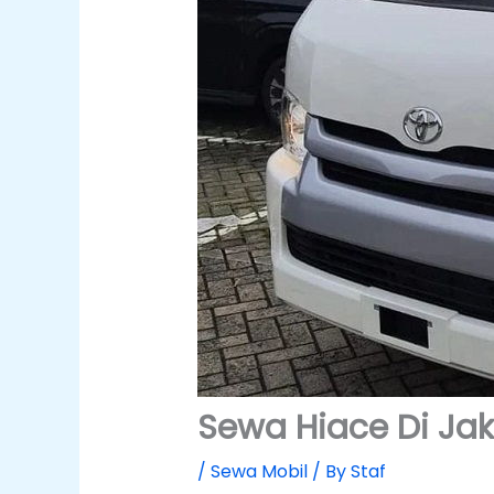
Sewa Hiace Di Ja
/
Sewa Mobil
/ By
Staf