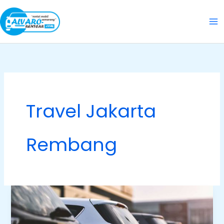
Skip
to
content
Travel Jakarta
Rembang
Panduan
Lengkap
Travel