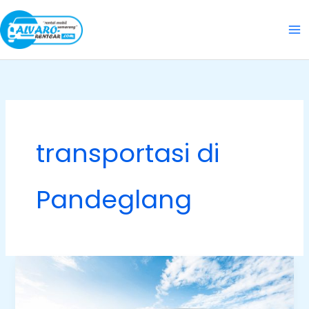
Skip
to
content
transportasi di
Pandeglang
Rent
Car
Pandeglang