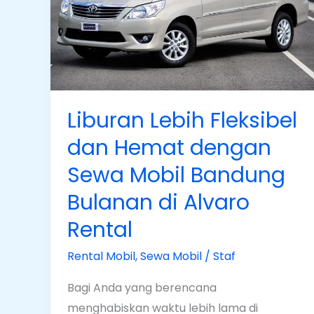
Hemat
dengan
Sewa
Mobil
Bandung
Bulanan
Liburan Lebih Fleksibel
di
dan Hemat dengan
Alvaro
Rental
Sewa Mobil Bandung
Bulanan di Alvaro
Rental
Rental Mobil
,
Sewa Mobil
/
Staf
Bagi Anda yang berencana
menghabiskan waktu lebih lama di