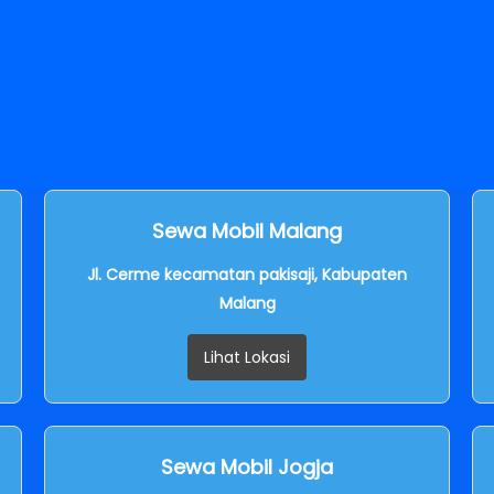
Sewa Mobil Malang
Jl. Cerme kecamatan pakisaji, Kabupaten
Malang
Lihat Lokasi
Sewa Mobil Jogja