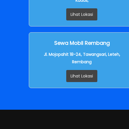
Kudus,
Lihat Lokasi
Sewa Mobil Rembang
Jl. Mojopahit 18-24, Tawangsari, Leteh,
Rembang
Lihat Lokasi