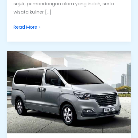
sejuk, pemandangan alam yang indah, serta
wisata kuliner […]
Read More »
Bebas
Jelajahi
Kota
Pakai
Sewa
Mobil
Bandung
Lepas
Kunci
di
Alvaro