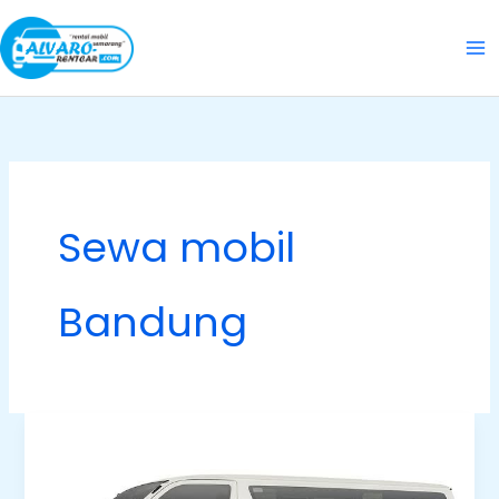
Skip
to
content
Sewa mobil
Bandung
Sewa
Mobil
Bandung