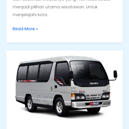
menjadi pilihan utama wisatawan. Untuk
menjelajahi kota
Read More »
Agen
Sewa
Mobil
Bandung
200
Ribu
Mobil
Terbaru
Lepas
Kunci,