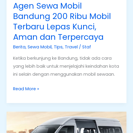
Aman
Agen Sewa Mobil
dan
Bandung 200 Ribu Mobil
Terpercaya
Terbaru Lepas Kunci,
Aman dan Terpercaya
Berita
,
Sewa Mobil
,
Tips
,
Travel
/
Staf
Ketika berkunjung ke Bandung, tidak ada cara
yang lebih baik untuk menjelajahi keindahan kota
ini selain dengan menggunakan mobil sewaan.
Read More »
Keuntungan
Sewa
Mobil