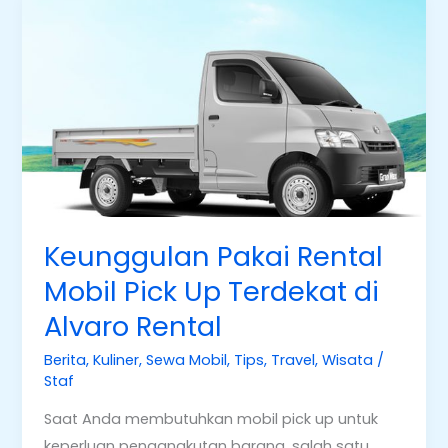
Keunggulan
Pakai
Rental
Mobil
Pick
Up
Terdekat
di
Alvaro
Rental
Keunggulan Pakai Rental
Mobil Pick Up Terdekat di
Alvaro Rental
Berita
,
Kuliner
,
Sewa Mobil
,
Tips
,
Travel
,
Wisata
/
Staf
Saat Anda membutuhkan mobil pick up untuk
keperluan pengangkutan barang, salah satu