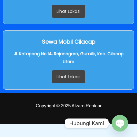
Lihat Lokasi
Sewa Mobil Cilacap
Jl. Ketapang No.14, Rejanegara, Gumilir, Kec. Cilacap
Utara
Lihat Lokasi
Copyright © 2025 Alvaro Rentcar
Hubungi Kami
OPEN C