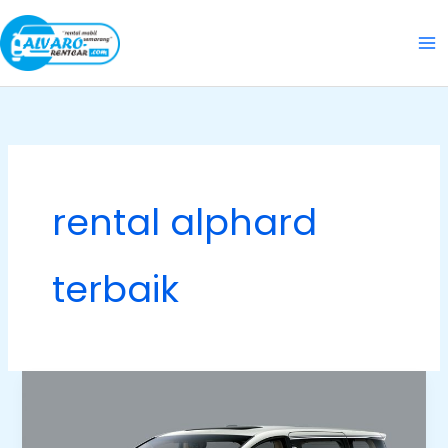
Skip
to
content
rental alphard
terbaik
Pakai
Sewa
Mobil