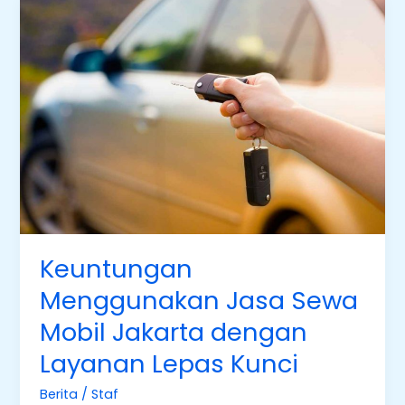
Keuntungan
Menggunakan
Jasa
Sewa
Mobil
Jakarta
dengan
Layanan
Lepas
Kunci
Keuntungan
Menggunakan Jasa Sewa
Mobil Jakarta dengan
Layanan Lepas Kunci
Berita
/
Staf