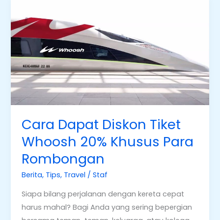
Cara
Dapat
Diskon
Tiket
Whoosh
20%
Khusus
Para
Rombongan
Cara Dapat Diskon Tiket
Whoosh 20% Khusus Para
Rombongan
Berita
,
Tips
,
Travel
/
Staf
Siapa bilang perjalanan dengan kereta cepat
harus mahal? Bagi Anda yang sering bepergian