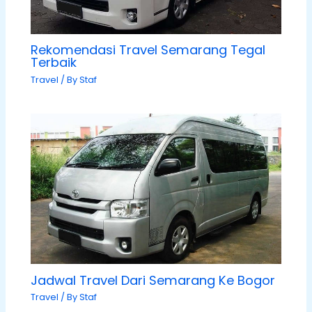
Rekomendasi Travel Semarang Tegal
Terbaik
Travel
/ By
Staf
Jadwal Travel Dari Semarang Ke Bogor
Travel
/ By
Staf