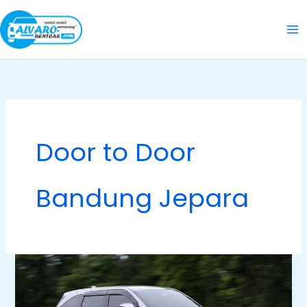
Skip
to
content
Door to Door
Bandung Jepara
Travel
Bandung
Jepara