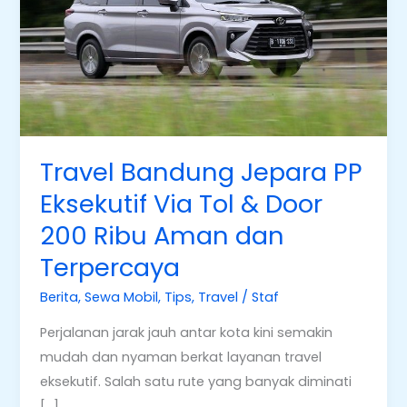
PP
Eksekutif
Via
Tol
&
Door
200
Travel Bandung Jepara PP
Ribu
Eksekutif Via Tol & Door
Aman
200 Ribu Aman dan
dan
Terpercaya
Terpercaya
Berita
,
Sewa Mobil
,
Tips
,
Travel
/
Staf
Perjalanan jarak jauh antar kota kini semakin
mudah dan nyaman berkat layanan travel
eksekutif. Salah satu rute yang banyak diminati
[…]