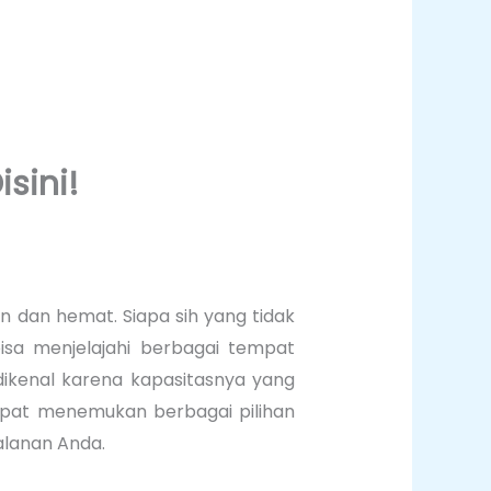
sini!
an dan hemat. Siapa sih yang tidak
isa menjelajahi berbagai tempat
 dikenal karena kapasitasnya yang
apat menemukan berbagai pilihan
alanan Anda.