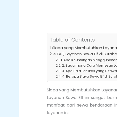
Table of Contents
Siapa yang Membutuhkan Layanan
4 FAQ Layanan Sewa Elf di Surab
1. Apa Keuntungan Menggunakan
2. Bagaimana Cara Memesan La
3. Apa Saja Fasilitas yang Dita
4. Berapa Biaya Sewa Elf di Sur
Siapa yang Membutuhkan Layanan
Layanan Sewa Elf ini sangat ber
manfaat dari sewa kendaraan in
layanan ini: