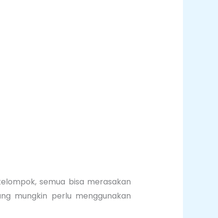
n kelompok, semua bisa merasakan
 yang mungkin perlu menggunakan