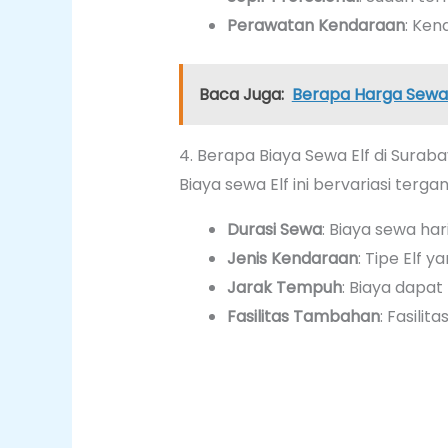
Perawatan Kendaraan
: Ken
Baca Juga:
Berapa Harga Sewa M
4. Berapa Biaya Sewa Elf di Surab
Biaya sewa Elf ini bervariasi terg
Durasi Sewa
: Biaya sewa ha
Jenis Kendaraan
: Tipe Elf 
Jarak Tempuh
: Biaya dapat
Fasilitas Tambahan
: Fasili