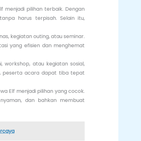
 menjadi pilihan terbaik. Dengan
npa harus terpisah. Selain itu,
s, kegiatan outing, atau seminar.
asi yang efisien dan menghemat
, workshop, atau kegiatan sosial,
, peserta acara dapat tiba tepat
wa Elf menjadi pilihan yang cocok.
an nyaman, dan bahkan membuat
ercaya